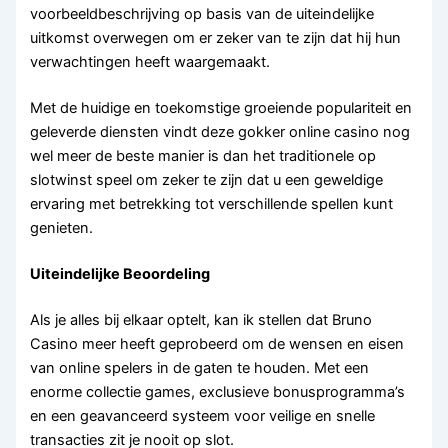
voorbeeldbeschrijving op basis van de uiteindelijke
uitkomst overwegen om er zeker van te zijn dat hij hun
verwachtingen heeft waargemaakt.
Met de huidige en toekomstige groeiende populariteit en
geleverde diensten vindt deze gokker online casino nog
wel meer de beste manier is dan het traditionele op
slotwinst speel om zeker te zijn dat u een geweldige
ervaring met betrekking tot verschillende spellen kunt
genieten.
Uiteindelijke Beoordeling
Als je alles bij elkaar optelt, kan ik stellen dat Bruno
Casino meer heeft geprobeerd om de wensen en eisen
van online spelers in de gaten te houden. Met een
enorme collectie games, exclusieve bonusprogramma’s
en een geavanceerd systeem voor veilige en snelle
transacties zit je nooit op slot.