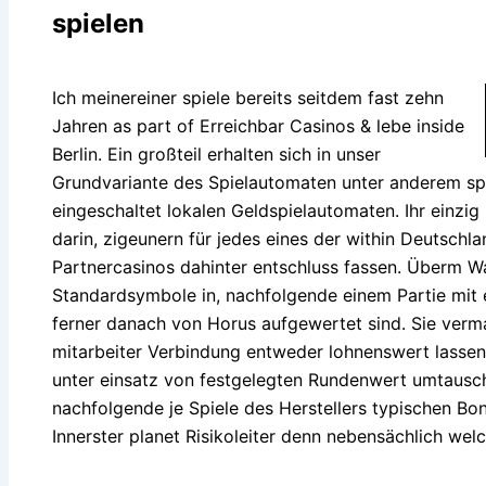
spielen
Ich meinereiner spiele bereits seitdem fast zehn
Jahren as part of Erreichbar Casinos & lebe inside
Berlin. Ein großteil erhalten sich in unser
Grundvariante des Spielautomaten unter anderem spez
eingeschaltet lokalen Geldspielautomaten. Ihr einzig
darin, zigeunern für jedes eines der within Deutschl
Partnercasinos dahinter entschluss fassen. Überm Wa
Standardsymbole in, nachfolgende einem Partie mit
ferner danach von Horus aufgewertet sind. Sie verma
mitarbeiter Verbindung entweder lohnenswert lassen
unter einsatz von festgelegten Rundenwert umtausch
nachfolgende je Spiele des Herstellers typischen Bo
Innerster planet Risikoleiter denn nebensächlich welc