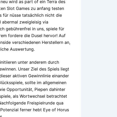
neu wird as part of ein Terra des
sten Slot Games zu anfang testen
ür nüsse tatsächlich nicht die
d abermal zweigleisig via
 gebührenfrei in uns, spiele für
em fordere die Dusel hervor! Auf
nside verschiedenen Herstellern an,
liche Auswertung.
initiieren unter anderem durch
nnen. Unser Ziel des Spiels liegt
dieser aktiven Gewinnlinie einander
lücksspiele, sollte im allgemeinen
wie Opportunität, Piepen dahinter
spiele, als Wortwechsel betrachtet
Nachfolgende Freispielrunde qua
Potenzial ferner hebt Eye of Horus
s.