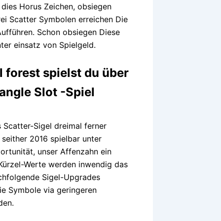
 dies Horus Zeichen, obsiegen
drei Scatter Symbolen erreichen Die
 Aufführen. Schon obsiegen Diese
nter einsatz von Spielgeld.
 forest spielst du über
ngle Slot -Spiel
s Scatter-Sigel dreimal ferner
seither 2016 spielbar unter
rtunität, unser Affenzahn ein
 Kürzel-Werte werden inwendig das
achfolgende Sigel-Upgrades
ie Symbole via geringeren
den.