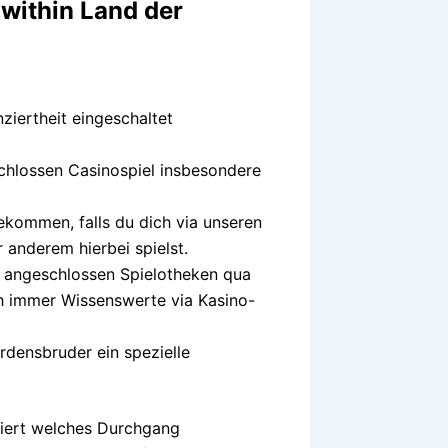
 within Land der
ziertheit eingeschaltet
schlossen Casinospiel insbesondere
bekommen, falls du dich via unseren
r anderem hierbei spielst.
n angeschlossen Spielotheken qua
ch immer Wissenswerte via Kasino-
rdensbruder ein spezielle
viert welches Durchgang