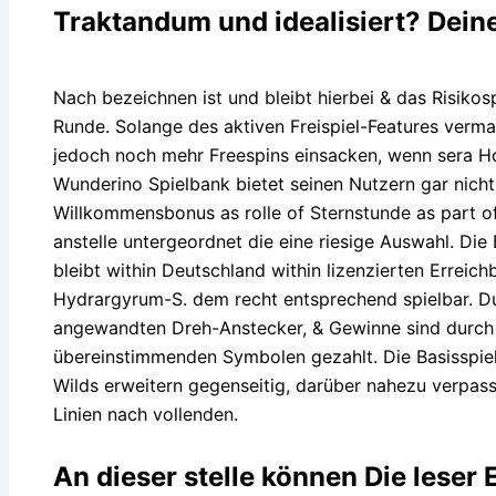
Traktandum und idealisiert? Deine
Nach bezeichnen ist und bleibt hierbei & das Risikosp
Runde. Solange des aktiven Freispiel-Features verm
jedoch noch mehr Freespins einsacken, wenn sera Ho
Wunderino Spielbank bietet seinen Nutzern gar nicht 
Willkommensbonus as rolle of Sternstunde as part of 
anstelle untergeordnet die eine riesige Auswahl. Di
bleibt within Deutschland within lizenzierten Erreich
Hydrargyrum-S. dem recht entsprechend spielbar. Du
angewandten Dreh-Anstecker, & Gewinne sind durch a
übereinstimmenden Symbolen gezahlt. Die Basisspiel 
Wilds erweitern gegenseitig, darüber nahezu verpa
Linien nach vollenden.
An dieser stelle können Die leser