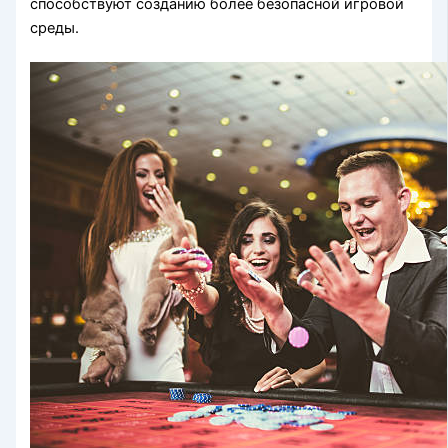
способствуют созданию более безопасной игровой
среды.