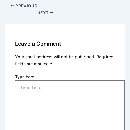
PREVIOUS
NEXT
Leave a Comment
Your email address will not be published.
Required
fields are marked
*
Type here..