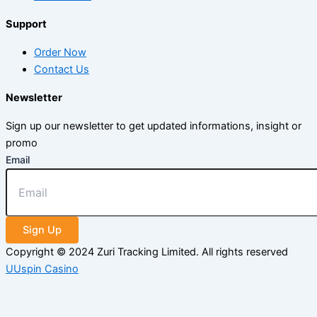
Support
Order Now
Contact Us
Newsletter
Sign up our newsletter to get updated informations, insight or
promo
Email
Sign Up
Copyright © 2024 Zuri Tracking Limited. All rights reserved
UUspin Casino