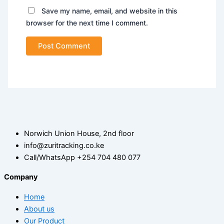
Save my name, email, and website in this
browser for the next time I comment.
Norwich Union House, 2nd floor
info@zuritracking.co.ke
Call/WhatsApp +254 704 480 077
Company
Home
About us
Our Product