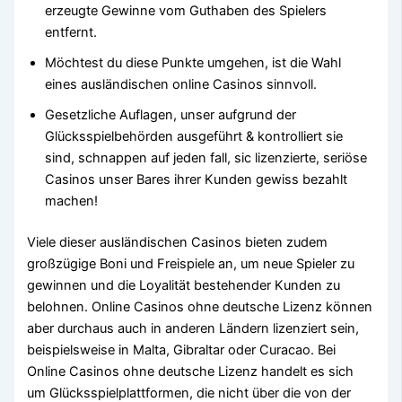
erzeugte Gewinne vom Guthaben des Spielers
entfernt.
Möchtest du diese Punkte umgehen, ist die Wahl
eines ausländischen online Casinos sinnvoll.
Gesetzliche Auflagen, unser aufgrund der
Glücksspielbehörden ausgeführt & kontrolliert sie
sind, schnappen auf jeden fall, sic lizenzierte, seriöse
Casinos unser Bares ihrer Kunden gewiss bezahlt
machen!
Viele dieser ausländischen Casinos bieten zudem
großzügige Boni und Freispiele an, um neue Spieler zu
gewinnen und die Loyalität bestehender Kunden zu
belohnen. Online Casinos ohne deutsche Lizenz können
aber durchaus auch in anderen Ländern lizenziert sein,
beispielsweise in Malta, Gibraltar oder Curacao. Bei
Online Casinos ohne deutsche Lizenz handelt es sich
um Glücksspielplattformen, die nicht über die von der