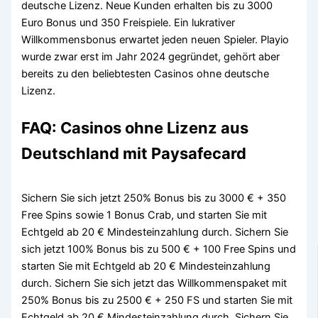
deutsche Lizenz. Neue Kunden erhalten bis zu 3000
Euro Bonus und 350 Freispiele. Ein lukrativer
Willkommensbonus erwartet jeden neuen Spieler. Playio
wurde zwar erst im Jahr 2024 gegründet, gehört aber
bereits zu den beliebtesten Casinos ohne deutsche
Lizenz.
FAQ: Casinos ohne Lizenz aus
Deutschland mit Paysafecard
Sichern Sie sich jetzt 250% Bonus bis zu 3000 € + 350
Free Spins sowie 1 Bonus Crab, und starten Sie mit
Echtgeld ab 20 € Mindesteinzahlung durch. Sichern Sie
sich jetzt 100% Bonus bis zu 500 € + 100 Free Spins und
starten Sie mit Echtgeld ab 20 € Mindesteinzahlung
durch. Sichern Sie sich jetzt das Willkommenspaket mit
250% Bonus bis zu 2500 € + 250 FS und starten Sie mit
Echtgeld ab 20 € Mindesteinzahlung durch. Sichern Sie