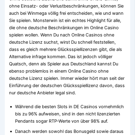
ohne Einsatz- oder Verlustbeschränkungen, können Sie
auch bei Winmega völlig frei entscheiden, wie und wann
Sie spielen. Monsterwin ist ein echtes Highlight für alle,
die ohne deutsche Beschränkungen im Online Casino
spielen wollen. Wenn Du nach Online Casinos ohne
deutsche Lizenz suchst, wirst Du schnell feststellen,
dass es gleich mehrere Glücksspiellizenzen gibt, die als
Alternative infrage kommen. Das ist jedoch völliger
Quatsch, denn als Spieler aus Deutschland kannst Du
ebenso problemlos in einem Online Casino ohne
deutsche Lizenz spielen. Immer wieder hört man seit der
Einführung der deutschen Glücksspiellizenz davon, dass
nur deutsche Anbieter legal sind.
Während die besten Slots in DE Casinos vornehmlich
bis zu 96% aufweisen, sind in den nicht lizenzierten
Pendants sogar RTP-Werte von über 98% auf.
Danach werden sowohl das Bonusgeld sowie daraus