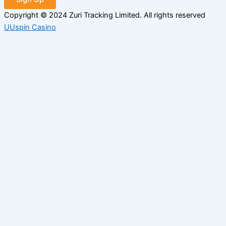
Copyright © 2024 Zuri Tracking Limited. All rights reserved
UUspin Casino