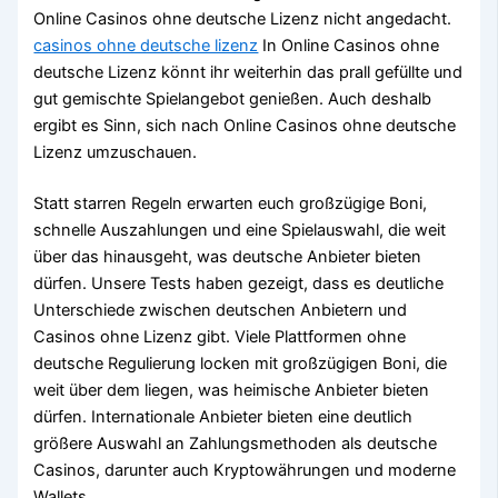
Online Casinos ohne deutsche Lizenz nicht angedacht.
casinos ohne deutsche lizenz
In Online Casinos ohne
deutsche Lizenz könnt ihr weiterhin das prall gefüllte und
gut gemischte Spielangebot genießen. Auch deshalb
ergibt es Sinn, sich nach Online Casinos ohne deutsche
Lizenz umzuschauen.
Statt starren Regeln erwarten euch großzügige Boni,
schnelle Auszahlungen und eine Spielauswahl, die weit
über das hinausgeht, was deutsche Anbieter bieten
dürfen. Unsere Tests haben gezeigt, dass es deutliche
Unterschiede zwischen deutschen Anbietern und
Casinos ohne Lizenz gibt. Viele Plattformen ohne
deutsche Regulierung locken mit großzügigen Boni, die
weit über dem liegen, was heimische Anbieter bieten
dürfen. Internationale Anbieter bieten eine deutlich
größere Auswahl an Zahlungsmethoden als deutsche
Casinos, darunter auch Kryptowährungen und moderne
Wallets.