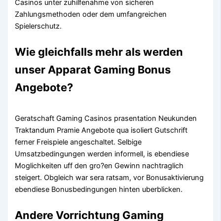
Casinos unter zuhilfenahme von sicheren
Zahlungsmethoden oder dem umfangreichen
Spielerschutz.
Wie gleichfalls mehr als werden
unser Apparat Gaming Bonus
Angebote?
Geratschaft Gaming Casinos prasentation Neukunden
Traktandum Pramie Angebote qua isoliert Gutschrift
ferner Freispiele angeschaltet. Selbige
Umsatzbedingungen werden informell, is ebendiese
Moglichkeiten uff den gro?en Gewinn nachtraglich
steigert. Obgleich war sera ratsam, vor Bonusaktivierung
ebendiese Bonusbedingungen hinten uberblicken.
Andere Vorrichtung Gaming