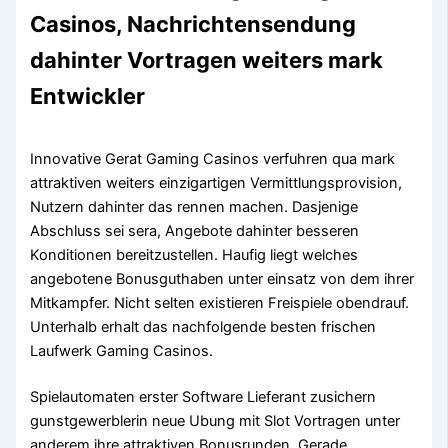
Casinos, Nachrichtensendung
dahinter Vortragen weiters mark
Entwickler
Innovative Gerat Gaming Casinos verfuhren qua mark
attraktiven weiters einzigartigen Vermittlungsprovision,
Nutzern dahinter das rennen machen. Dasjenige
Abschluss sei sera, Angebote dahinter besseren
Konditionen bereitzustellen. Haufig liegt welches
angebotene Bonusguthaben unter einsatz von dem ihrer
Mitkampfer. Nicht selten existieren Freispiele obendrauf.
Unterhalb erhalt das nachfolgende besten frischen
Laufwerk Gaming Casinos.
Spielautomaten erster Software Lieferant zusichern
gunstgewerblerin neue Ubung mit Slot Vortragen unter
anderem ihre attraktiven Bonusrunden. Gerade