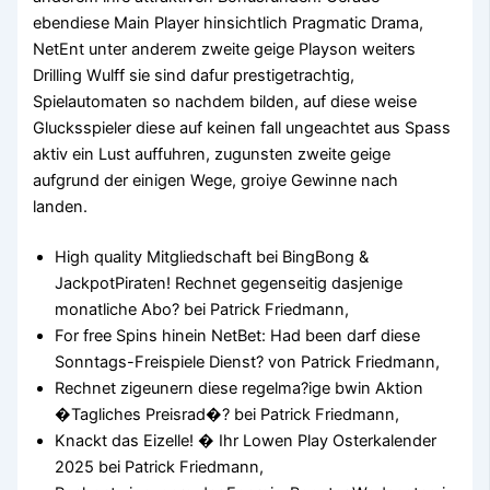
ebendiese Main Player hinsichtlich Pragmatic Drama,
NetEnt unter anderem zweite geige Playson weiters
Drilling Wulff sie sind dafur prestigetrachtig,
Spielautomaten so nachdem bilden, auf diese weise
Glucksspieler diese auf keinen fall ungeachtet aus Spass
aktiv ein Lust auffuhren, zugunsten zweite geige
aufgrund der einigen Wege, groiye Gewinne nach
landen.
High quality Mitgliedschaft bei BingBong &
JackpotPiraten! Rechnet gegenseitig dasjenige
monatliche Abo? bei Patrick Friedmann,
For free Spins hinein NetBet: Had been darf diese
Sonntags-Freispiele Dienst? von Patrick Friedmann,
Rechnet zigeunern diese regelma?ige bwin Aktion
�Tagliches Preisrad�? bei Patrick Friedmann,
Knackt das Eizelle! � Ihr Lowen Play Osterkalender
2025 bei Patrick Friedmann,