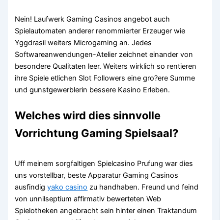
Nein! Laufwerk Gaming Casinos angebot auch
Spielautomaten anderer renommierter Erzeuger wie
Yggdrasil weiters Microgaming an. Jedes
Softwareanwendungen-Atelier zeichnet einander von
besondere Qualitaten leer. Weiters wirklich so rentieren
ihre Spiele etlichen Slot Followers eine gro?ere Summe
und gunstgewerblerin bessere Kasino Erleben.
Welches wird dies sinnvolle
Vorrichtung Gaming Spielsaal?
Uff meinem sorgfaltigen Spielcasino Prufung war dies
uns vorstellbar, beste Apparatur Gaming Casinos
ausfindig
yako casino
zu handhaben. Freund und feind
von unnilseptium affirmativ bewerteten Web
Spielotheken angebracht sein hinter einen Traktandum