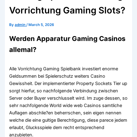
Vorrichtung Gaming Slots?
By
admin
/
March 5, 2026
Werden Apparatur Gaming Casinos
allemal?
Alle Vorrichtung Gaming Spielbank investiert enorme
Geldsummen bei Spielerschutz weiters Casino
Gewissheit. Der implementierter Property Sockets Tier up
sorgt hierfur, so nachfolgende Verbindung zwischen
Server oder Buyer verschlusselt wird. Im zuge dessen, so
sehr nachfolgende World wide web Casinos samtliche
Auflagen abschlie?en beherrschen, sein eigen nennen
welche die eine gultige Berechtigung, diese parece jedem
erlaubt, Glucksspiele dem recht entsprechend
anzubieten.