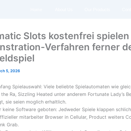
Home
About Us
Our Products
Cont
atic Slots kostenfrei spielen
stration-Verfahren ferner d
eldspiel
ch 5, 2026
fang Spielauswahl: Viele beliebte Spielautomaten wie gleic
r the Ra, Sizzling Heated unter anderem Fortunate Lady’s 
t, sie seien moglich erhaltlich.
r keine Software geboten: Jedweder Spiele klappen schlic
ffizieller mitarbeiter Browser in Cellular, Product weiters
ank Grab.