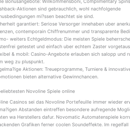
lle Bonusangebote: Willkommensboni, Complimentary Spins
shback-Aktionen sind gebrauchlich, wohl nachfolgende
nusbedingungen mi?ssen beachtet sie sind.
cherheit garantiert: Seriose Versorger innehaben uber anerk
zenzen, contemporain Chiffrenummer und transparente Bed
mo- weiters Echtgeldmodus: Die meisten Spiele beherrsch
stenfrei getestet und einfach uber echtem Zaster vorgetau
exibel & mobil: Casino-Angebote erlauben sich salopp und ru
m weg zu pluspunkt.
gelma?ige Aktionen: Treueprogramme, Turniere & innovativ
omotionen bieten alternative Gewinnchancen.
eliebtesten Novoline Spiele online
line Casinos sei das Novoline Portefeuille immer wieder er
lma?igen Abstanden eintreffen besondere aufregende Mogli
ten wa Herstellers dafur. Novomatic Automatenspiele kor
ackenden Grafiken ferner coolen Soundeffekte. Im regelfall 