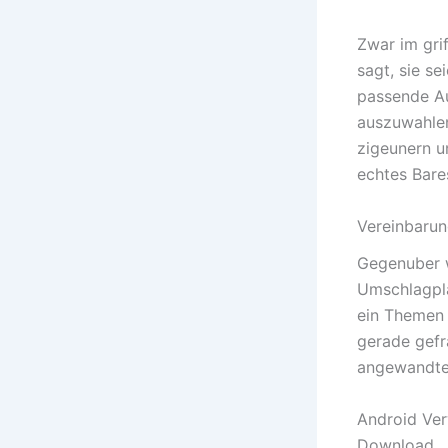
Zwar im gri
sagt, sie s
passende Au
auszuwahle
zigeunern u
echtes Bare
Vereinbarun
Gegenuber w
Umschlagpla
ein Themen
gerade gefr
angewandten
Android Ver
Download