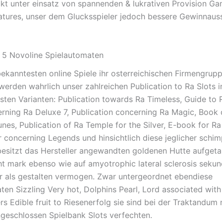
ckt unter einsatz von spannenden & lukrativen Provision Ga
eatures, unser dem Glucksspieler jedoch bessere Gewinnaus
 5 Novoline Spielautomaten
ekanntesten online Spiele ihr osterreichischen Firmengrup
erden wahrlich unser zahlreichen Publication to Ra Slots i
sten Varianten: Publication towards Ra Timeless, Guide to 
rning Ra Deluxe 7, Publication concerning Ra Magic, Book 
nes, Publication of Ra Temple for the Silver, E-book for Ra
r concerning Legends und hinsichtlich diese jeglicher schi
esitzt das Hersteller angewandten goldenen Hutte aufgeta
t mark ebenso wie auf amyotrophic lateral sclerosis sekun
 als gestalten vermogen. Zwar untergeordnet ebendiese
en Sizzling Very hot, Dolphins Pearl, Lord associated with 
rs Edible fruit to Riesenerfolg sie sind bei der Traktandum
geschlossen Spielbank Slots verfechten.