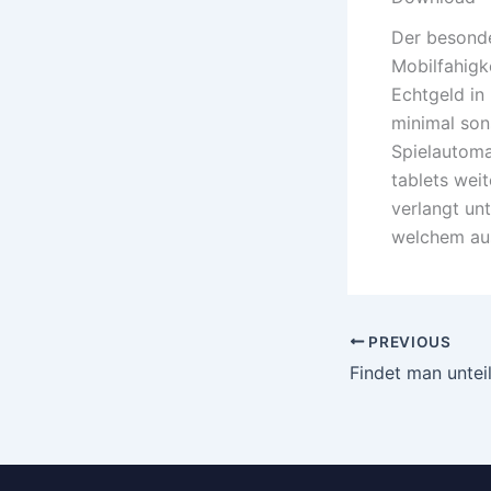
Der besonde
Mobilfahigke
Echtgeld in
minimal son
Spielautoma
tablets wei
verlangt un
welchem aus
PREVIOUS