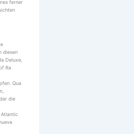
mes ferner
sichten
pe
n diesen
Ra Deluxe,
of Ra
mpfen. Qua
n,
dar die
Atlantic
 nueve