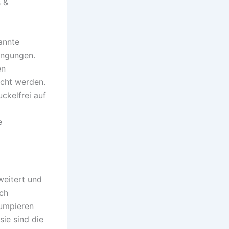
 &
annte
ingungen.
en
scht werden.
ckelfrei auf
e
weitert und
ch
rumpieren
sie sind die