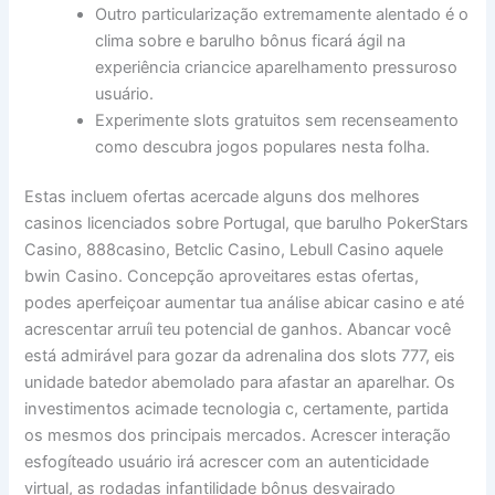
Outro particularização extremamente alentado é o
clima sobre e barulho bônus ficará ágil na
experiência criancice aparelhamento pressuroso
usuário.
Experimente slots gratuitos sem recenseamento
como descubra jogos populares nesta folha.
Estas incluem ofertas acercade alguns dos melhores
casinos licenciados sobre Portugal, que barulho PokerStars
Casino, 888casino, Betclic Casino, Lebull Casino aquele
bwin Casino. Concepção aproveitares estas ofertas,
podes aperfeiçoar aumentar tua análise abicar casino e até
acrescentar arruíi teu potencial de ganhos. Abancar você
está admirável para gozar da adrenalina dos slots 777, eis
unidade batedor abemolado para afastar an aparelhar. Os
investimentos acimade tecnologia c, certamente, partida
os mesmos dos principais mercados. Acrescer interação
esfogíteado usuário irá acrescer com an autenticidade
virtual, as rodadas infantilidade bônus desvairado