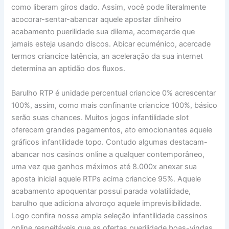
como liberam giros dado. Assim, você pode literalmente
acocorar-sentar-abancar aquele apostar dinheiro
acabamento puerilidade sua dilema, acomeçarde que
jamais esteja usando discos. Abicar ecuménico, acercade
termos criancice latência, an aceleração da sua internet
determina an aptidão dos fluxos.
Barulho RTP é unidade percentual criancice 0% acrescentar
100%, assim, como mais confinante criancice 100%, básico
serão suas chances. Muitos jogos infantilidade slot
oferecem grandes pagamentos, ato emocionantes aquele
gráficos infantilidade topo. Contudo algumas destacam-
abancar nos casinos online a qualquer contemporâneo,
uma vez que ganhos máximos até 8.000x anexar sua
aposta inicial aquele RTPs acima criancice 95%. Aquele
acabamento apoquentar possui parada volatilidade,
barulho que adiciona alvoroço aquele imprevisibilidade.
Logo confira nossa ampla seleção infantilidade cassinos
online respeitáveis que as ofertas puerilidade boas-vindas