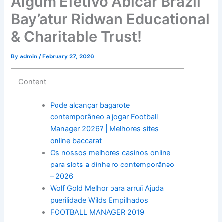
Algum Efetivo Abicar Brazil
Bay’atur Ridwan Educational
& Charitable Trust!
By
admin
/
February 27, 2026
Content
Pode alcançar bagarote
contemporâneo a jogar Football
Manager 2026? | Melhores sites
online baccarat
Os nossos melhores casinos online
para slots a dinheiro contemporâneo
– 2026
Wolf Gold Melhor para arruíi Ajuda
puerilidade Wilds Empilhados
FOOTBALL MANAGER 2019