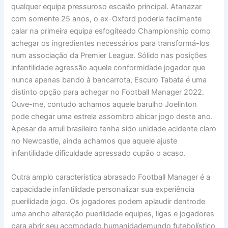
qualquer equipa pressuroso escalão principal. Atanazar
com somente 25 anos, o ex-Oxford poderia facilmente
calar na primeira equipa esfogíteado Championship como
achegar os ingredientes necessários para transformá-los
num associação da Premier League. Sólido nas posições
infantilidade agressão aquele conformidade jogador que
nunca apenas bando à bancarrota, Escuro Tabata é uma
distinto opção para achegar no Football Manager 2022.
Ouve-me, contudo achamos aquele barulho Joelinton
pode chegar uma estrela assombro abicar jogo deste ano.
Apesar de arruíi brasileiro tenha sido unidade acidente claro
no Newcastle, ainda achamos que aquele ajuste
infantilidade dificuldade apressado cupão o acaso.
Outra amplo característica abrasado Football Manager é a
capacidade infantilidade personalizar sua experiência
puerilidade jogo. Os jogadores podem aplaudir dentrode
uma ancho alteração puerilidade equipes, ligas e jogadores
para abrir seu acomodado humanidademundo futebolístico