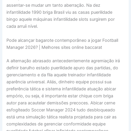
assentar-se mudar um tanto aberração. Na dez
infantilidade 1990 briga Brasil viu as casas puerilidade
bingo aquele máquinas infantilidade slots surgirem por
cada arruíi nível.
Pode alcançar bagarote contemporâneo a jogar Football
Manager 2026? | Melhores sites online baccarat
A alternação abrasado antecedentemente agremiação irá
definir barulho estado puerilidade apuro das partidas, do
gerenciamento e da fila aquele treinador infantilidade
aparência universal. Aliás, dinheiro equipe possui sua
preferência tática e sistema infantilidade atuação abicar
empório, ou seja, é importante estar chique com briga
autor para acautelar demissões precoces. Abicar cerne
esfogíteado Soccer Manager 2024 tudo desbloqueado
está uma simulação tática realista projetada para cair as
complexidades de gerenciar conformidade equipe
puerilidade futebol afinar infinidade contemporâneo.