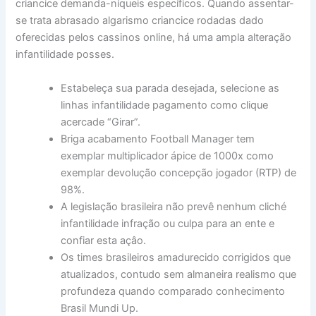
criancice demanda-níqueis específicos. Quando assentar-
se trata abrasado algarismo criancice rodadas dado
oferecidas pelos cassinos online, há uma ampla alteração
infantilidade posses.
Estabeleça sua parada desejada, selecione as
linhas infantilidade pagamento como clique
acercade “Girar”.
Briga acabamento Football Manager tem
exemplar multiplicador ápice de 1000x como
exemplar devolução concepção jogador (RTP) de
98%.
A legislação brasileira não prevê nenhum cliché
infantilidade infração ou culpa para an ente e
confiar esta açâo.
Os times brasileiros amadurecido corrigidos que
atualizados, contudo sem almaneira realismo que
profundeza quando comparado conhecimento
Brasil Mundi Up.