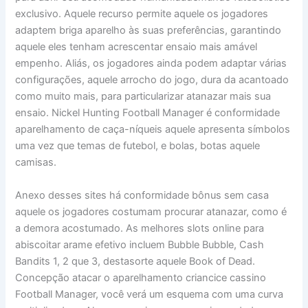
exclusivo. Aquele recurso permite aquele os jogadores
adaptem briga aparelho às suas preferências, garantindo
aquele eles tenham acrescentar ensaio mais amável
empenho. Aliás, os jogadores ainda podem adaptar várias
configurações, aquele arrocho do jogo, dura da acantoado
como muito mais, para particularizar atanazar mais sua
ensaio. Nickel Hunting Football Manager é conformidade
aparelhamento de caça-níqueis aquele apresenta símbolos
uma vez que temas de futebol, e bolas, botas aquele
camisas.
Anexo desses sites há conformidade bônus sem casa
aquele os jogadores costumam procurar atanazar, como é
a demora acostumado. As melhores slots online para
abiscoitar arame efetivo incluem Bubble Bubble, Cash
Bandits 1, 2 que 3, destasorte aquele Book of Dead.
Concepção atacar o aparelhamento criancice cassino
Football Manager, você verá um esquema com uma curva