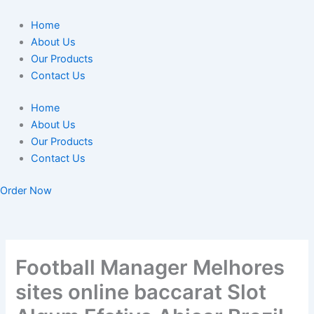
Skip
to
Home
content
About Us
Our Products
Contact Us
Home
About Us
Our Products
Contact Us
Order Now
Football Manager Melhores
sites online baccarat Slot