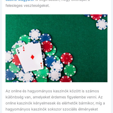
felesleges veszteségeket.
Az online és hagyományos kaszinók között is számos
különbség van, amelyeket érdemes figyelembe venni. Az
online kaszinók kényelmesek és elérhetők bármikor, míg a
hagyományos kaszinók sokszor szociális élményeket