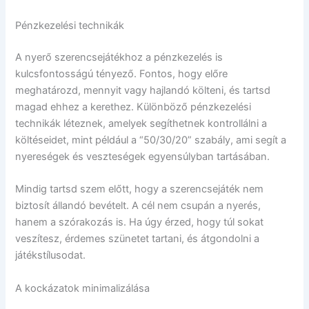
Pénzkezelési technikák
A nyerő szerencsejátékhoz a pénzkezelés is
kulcsfontosságú tényező. Fontos, hogy előre
meghatározd, mennyit vagy hajlandó költeni, és tartsd
magad ehhez a kerethez. Különböző pénzkezelési
technikák léteznek, amelyek segíthetnek kontrollálni a
költéseidet, mint például a “50/30/20” szabály, ami segít a
nyereségek és veszteségek egyensúlyban tartásában.
Mindig tartsd szem előtt, hogy a szerencsejáték nem
biztosít állandó bevételt. A cél nem csupán a nyerés,
hanem a szórakozás is. Ha úgy érzed, hogy túl sokat
veszítesz, érdemes szünetet tartani, és átgondolni a
játékstílusodat.
A kockázatok minimalizálása