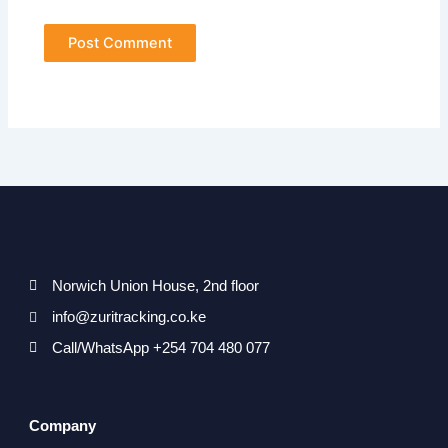
Norwich Union House, 2nd floor
info@zuritracking.co.ke
Call/WhatsApp +254 704 480 077
Company