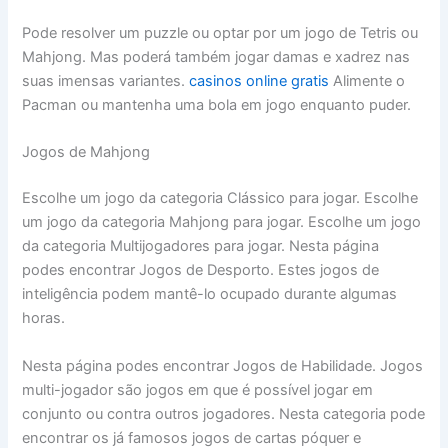
Pode resolver um puzzle ou optar por um jogo de Tetris ou
Mahjong. Mas poderá também jogar damas e xadrez nas
suas imensas variantes.
casinos online gratis
Alimente o
Pacman ou mantenha uma bola em jogo enquanto puder.
Jogos de Mahjong
Escolhe um jogo da categoria Clássico para jogar. Escolhe
um jogo da categoria Mahjong para jogar. Escolhe um jogo
da categoria Multijogadores para jogar. Nesta página
podes encontrar Jogos de Desporto. Estes jogos de
inteligência podem mantê-lo ocupado durante algumas
horas.
Nesta página podes encontrar Jogos de Habilidade. Jogos
multi-jogador são jogos em que é possível jogar em
conjunto ou contra outros jogadores. Nesta categoria pode
encontrar os já famosos jogos de cartas póquer e