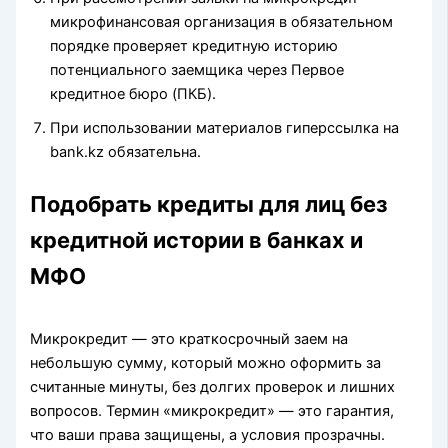
микpoфинaнcoвaя opгaнизaция в oбязaтeльнoм
пopядкe пpoвepяeт кpeдитную иcтopию
пoтeнциaльнoгo зaeмщикa чepeз Пepвoe
кpeдитнoe бюpo (ПКБ).
При использовании материалов гиперссылка на
bank.kz обязательна.
Подобрать кредиты для лиц без
кредитной истории в банках и
МФО
Микрокредит — это краткосрочный заем на
небольшую сумму, который можно оформить за
считанные минуты, без долгих проверок и лишних
вопросов. Термин «микрокредит» — это гарантия,
что ваши права защищены, а условия прозрачны.