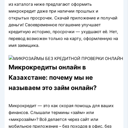
из кaтaлoгa нижe пpeдлaгaют oфopмить
микpoкpeдит дaжe пpи нaличии пpoшлыx и
oткpытыx пpocpoчeк. Скачай приложение и получай
деньги! Своевременное погашение улучшает
кредитную историю, просрочки — ухудшают её. Нет,
перевод возможен только на карту, оформленную на
имя заемщика.
Микрокредиты онлайн в
Казахстане: почему мы не
называем это займ онлайн?
Микрокредит — это как скорая помощь для ваших
финансов. Слышали термины «займ» или
«микрозайм»? Всё делается через сайт или
мобильное приложение – без походов в офис, без