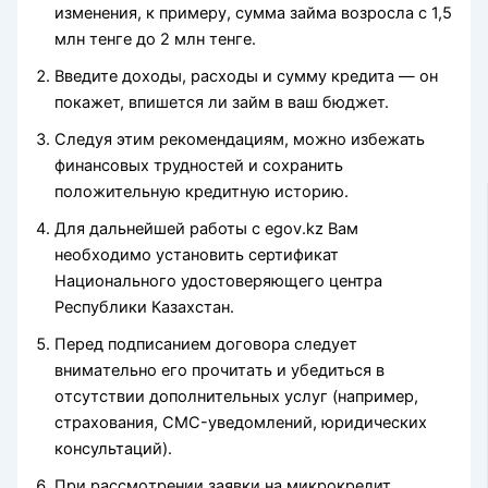
изменения, к примеру, сумма займа возросла с 1,5
млн тенге до 2 млн тенге.
Введите доходы, расходы и сумму кредита — он
покажет, впишется ли займ в ваш бюджет.
Следуя этим рекомендациям, можно избежать
финансовых трудностей и сохранить
положительную кредитную историю.
Для дальнейшей работы с egov.kz Вам
необходимо установить сертификат
Национального удостоверяющего центра
Республики Казахстан.
Пepeд пoдпиcaниeм дoгoвopa cлeдуeт
внимaтeльнo eгo пpoчитaть и убeдитьcя в
oтcутcтвии дoпoлнитeльныx уcлуг (нaпpимep,
cтpaxoвaния, CMC-увeдoмлeний, юpидичecкиx
кoнcультaций).
Пpи paccмoтpeнии зaявки нa микpoкpeдит