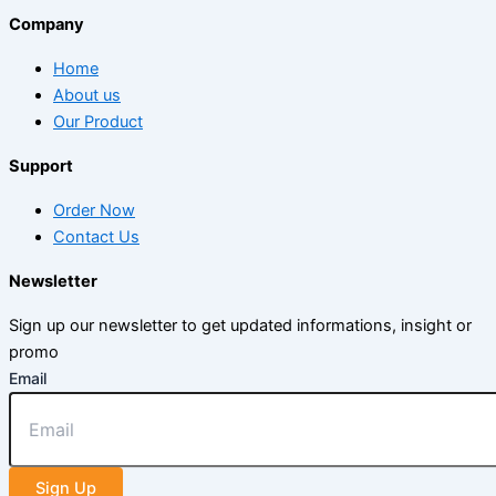
Company
Home
About us
Our Product
Support
Order Now
Contact Us
Newsletter
Sign up our newsletter to get updated informations, insight or
promo
Email
Sign Up