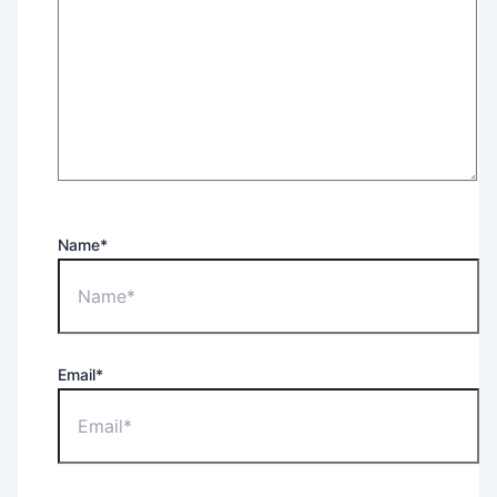
Name*
Email*