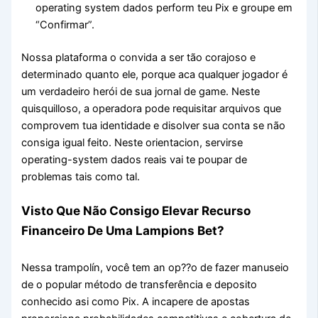
operating system dados perform teu Pix e groupe em
“Confirmar”.
Nossa plataforma o convida a ser tão corajoso e
determinado quanto ele, porque aca qualquer jogador é
um verdadeiro herói de sua jornal de game. Neste
quisquilloso, a operadora pode requisitar arquivos que
comprovem tua identidade e disolver sua conta se não
consiga igual feito. Neste orientacion, servirse
operating-system dados reais vai te poupar de
problemas tais como tal.
Visto Que Não Consigo Elevar Recurso
Financeiro De Uma Lampions Bet?
Nessa trampolín, você tem an op??o de fazer manuseio
de o popular método de transferência e deposito
conhecido asi como Pix. A incapere de apostas