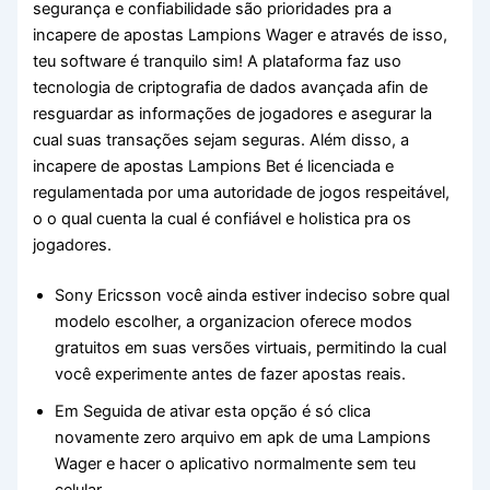
segurança e confiabilidade são prioridades pra a
incapere de apostas Lampions Wager e através de isso,
teu software é tranquilo sim! A plataforma faz uso
tecnologia de criptografia de dados avançada afin de
resguardar as informações de jogadores e asegurar la
cual suas transações sejam seguras. Além disso, a
incapere de apostas Lampions Bet é licenciada e
regulamentada por uma autoridade de jogos respeitável,
o o qual cuenta la cual é confiável e holistica pra os
jogadores.
Sony Ericsson você ainda estiver indeciso sobre qual
modelo escolher, a organizacion oferece modos
gratuitos em suas versões virtuais, permitindo la cual
você experimente antes de fazer apostas reais.
Em Seguida de ativar esta opção é só clica
novamente zero arquivo em apk de uma Lampions
Wager e hacer o aplicativo normalmente sem teu
celular.