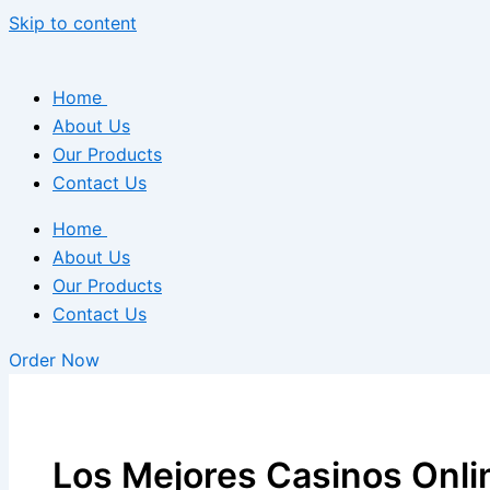
Skip to content
Home
About Us
Our Products
Contact Us
Home
About Us
Our Products
Contact Us
Order Now
Los Mejores Casinos Onli