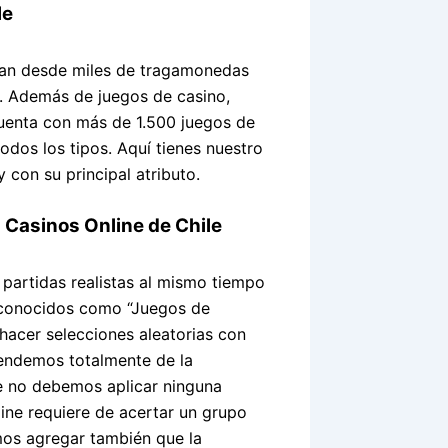
le
van desde miles de tragamonedas
a. Además de juegos de casino,
uenta con más de 1.500 juegos de
dos los tipos. Aquí tienes nuestro
 con su principal atributo.
 Casinos Online de Chile
 partidas realistas al mismo tiempo
n conocidos como “Juegos de
hacer selecciones aleatorias con
ependemos totalmente de la
e no debemos aplicar ninguna
nline requiere de acertar un grupo
os agregar también que la