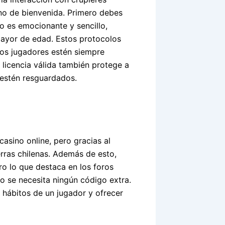
ono de bienvenida. Primero debes
no es emocionante y sencillo,
ayor de edad. Estos protocolos
los jugadores estén siempre
 licencia válida también protege a
 estén resguardados.
casino online, pero gracias al
ierras chilenas. Además de esto,
ro lo que destaca en los foros
o se necesita ningún código extra.
 hábitos de un jugador y ofrecer