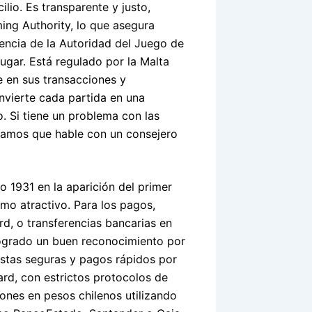
io. Es transparente y justo,
ing Authority, lo que asegura
cencia de la Autoridad del Juego de
ugar. Está regulado por la Malta
e en sus transacciones y
vierte cada partida en una
. Si tiene un problema con las
damos que hable con un consejero
o 1931 en la aparición del primer
mo atractivo. Para los pagos,
rd, o transferencias bancarias en
logrado un buen reconocimiento por
estas seguras y pagos rápidos por
rd, con estrictos protocolos de
iones en pesos chilenos utilizando