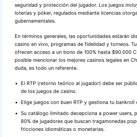
seguridad y protección del jugador. Los juegos incl
loterías y póker, regulados mediante licencias otor
gubernamentales.
En términos generales, las oportunidades estarán dis
casino en vivo, programas de fidelidad y torneos. Tu
ofrecen acceso a un bono de 100% hasta $90.000 CL
posible mencionar los mejores casinos legales en Ch
duda, es todo un referente.
El RTP (retorno teórico al jugador) debe ser públi
de los juegos de casino.
Elige juegos con buen RTP y gestiona tu bankroll 
Su catálogo limitado decepciona a power users, 
80% de jugadores que buscan tragamonedas popul
fricciones idiomáticas o monetarias.