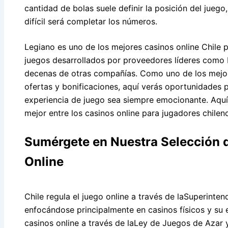
cantidad de bolas suele definir la posición del juego
difícil será completar los números.
Legiano es uno de los mejores casinos online Chile p
juegos desarrollados por proveedores líderes como 
decenas de otras compañías. Como uno de los mejore
ofertas y bonificaciones, aquí verás oportunidades
experiencia de juego sea siempre emocionante. Aquí
mejor entre los casinos online para jugadores chilen
Sumérgete en Nuestra Selección
Online
Chile regula el juego online a través de laSuperinte
enfocándose principalmente en casinos físicos y su e
casinos online a través de laLey de Juegos de Azar 