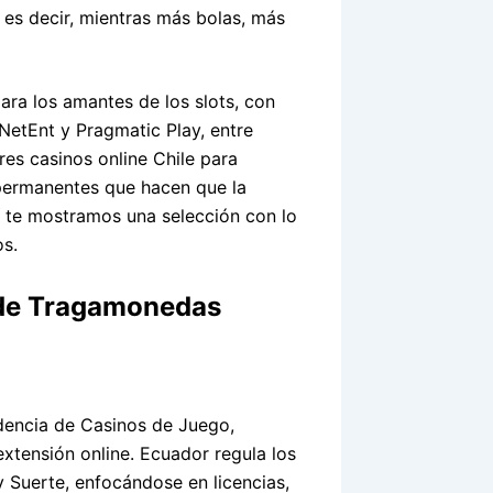
, es decir, mientras más bolas, más
ara los amantes de los slots, con
NetEnt y Pragmatic Play, entre
s casinos online Chile para
 permanentes que hacen que la
 te mostramos una selección con lo
os.
 de Tragamonedas
ndencia de Casinos de Juego,
xtensión online. Ecuador regula los
y Suerte, enfocándose en licencias,