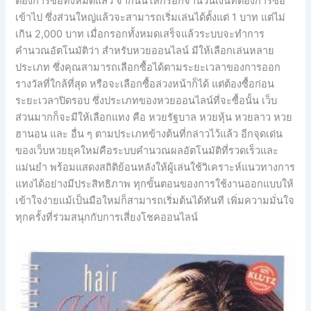
ต้องการซื้อทั้งหมดแล้ว จากนั้นให้กรอกจำนวนเงินที่ต้องการซื้อ
เข้าไป ซึ่งส่วนใหญ่แล้วจะสามารถเริ่มเล่นได้ตั้งแต่ 1 บาท แต่ไม่
เกิน 2,000 บาท เมื่อกรอกทั้งหมดเสร็จแล้วระบบจะทำการ
คำนวณอัตโนมัติว่า สำหรับหวยออนไลน์ มีให้เลือกเล่นหลาย
ประเภท ซึ่งคุณสามารถเลือกซื้อได้ตามระยะเวลาของการออก
รางวัลที่ใกล้ที่สุด หรือจะเลือกซื้อล่วงหน้าก็ได้ แต่ต้องซื้อก่อน
ระยะเวลาปิดรอบ ซึ่งประเภทของหวยออนไลน์ที่จะซื้อนั้น เว็บ
ส่วนมากก็จะมีให้เลือกแทง คือ หวยรัฐบาล หวยหุ้น หวยลาว หวย
ฮานอน และ อื่น ๆ ตามประเภทข้างต้นที่กล่าวไว้แล้ว อีกจุดเด่น
ของเว็บหวยยุคใหม่คือระบบคำนวณผลอัตโนมัติที่รวดเร็วและ
แม่นยำ พร้อมแสดงสถิติย้อนหลังให้ผู้เล่นใช้วิเคราะห์แนวทางการ
แทงได้อย่างมีประสิทธิภาพ ทุกขั้นตอนของการใช้งานออกแบบให้
เข้าใจง่ายแม้เป็นมือใหม่ก็สามารถเริ่มต้นได้ทันที เพิ่มความมั่นใจ
ทุกครั้งที่ร่วมสนุกกับการเสี่ยงโชคออนไลน์