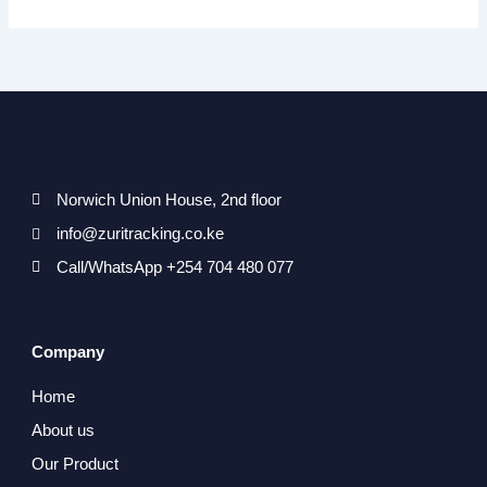
Norwich Union House, 2nd floor
info@zuritracking.co.ke
Call/WhatsApp +254 704 480 077
Company
Home
About us
Our Product