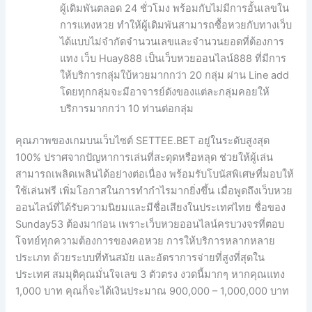
ผู้เดิมพันตลอด 24 ชั่วโมง พร้อมกับไม่มีการอั้นเลขใน
การแทงหวย ทำให้ผู้เดิมพันสามารถซื้อหวยกับทางเว็บ
ได้แบบไม่จำกัดจำนวนเลขและจำนวนยอดที่ต้องการ
แทง เว็บ Huay888 เป็นเว็บหวยออนไลน์888 ที่มีการ
ให้บริการกลุ่มใบ้หวยมากกว่า 20 กลุ่ม ผ่าน Line add
โดยทุกกลุ่มจะมีอาจารย์ดังของแต่ละกลุ่มคอยให้
บริการมากกว่า 10 ท่านต่อกลุ่ม
คุณภาพของเกมบนเว็บไซต์ SETTEE.BET อยู่ในระดับสูงสุด
100% ปราศจากปัญหาการเล่นที่สะดุดหรือหลุด ช่วยให้ผู้เล่น
สามารถเพลิดเพลินได้อย่างต่อเนื่อง พร้อมรับโบนัสพิเศษที่มอบให้
ใช้เล่นฟรี เพิ่มโอกาสในการทำกำไรมากยิ่งขึ้น เมื่อพูดถึงเว็บหวย
ออนไลน์ที่ได้รับความนิยมและมีชื่อเสียงในประเทศไทย ชื่อของ
Sunday53 ต้องมาก่อน เพราะเว็บหวยออนไลน์ครบวงจรที่ตอบ
โจทย์ทุกความต้องการของคอหวย การให้บริการหลากหลาย
ประเภท ด้วยระบบที่ทันสมัย และอัตราการจ่ายที่สูงที่สุดใน
ประเทศ สมมุติคุณมั่นใจเลข 3 ตัวตรง งวดนี้มากๆ หากคุณแทง
1,000 บาท คุณก็จะได้เงินประมาณ 900,000 – 1,000,000 บาท