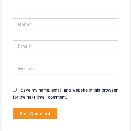
Name*
Email*
Website
Save my name, email, and website in this browser
for the next time I comment.