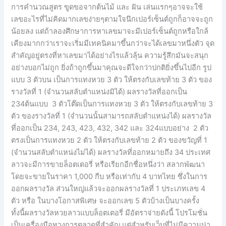
การคำนวณสูตร ขูดขอจากต้นไม้ และ ฝัน เล่นแรกๆอาจจะใช้
เลขอะไรที่ไม่คิดมากเลขง่ายๆตามใจนึกเปอร์เซ็นต์ถูกก็อาจจะถูก
น้อยลง แต่ถ้าลองศึกษาการหาเลขมาจะมีเปอร์เซ็นต์ถูกหรือใกล้
เคียงมากกว่าเราจะเริ่มมีเทคนิคมาขึ้นกว่าจะได้เลขมาหนึ่งตัว จุด
สำคัญอยู่ตรงที่หาเลขมาได้อย่างไรแล้วลุ้น ความรู้สึกมันจะสนุก
อย่างบอกไม่ถูก ยิ่งถ้าถูกขึ้นมาคุณจะดีใจกว่าปกติยิ่งขึ้นไปอีก รูป
แบบ 3 ตัวบน เป็นการแทงหวย 3 ตัว ให้ตรงกับเลขท้าย 3 ตัว ของ
รางวัลที่ 1 (จำนวนสลับตำแหน่งมิได้) ผลรางวัลที่ออกเป็น
234ต้นแบบ 3 ตัวโต๊ดเป็นการแทงหวย 3 ตัว ให้ตรงกับเลขท้าย 3
ตัว ของรางวัลที่ 1 (จำนวนนั้นสามารถสลับตำแหน่งได้) ผลรางวัล
ที่ออกเป็น 234, 243, 423, 432, 342 และ 324แบบอย่าง 2 ตัว
ตรงเป็นการแทงหวย 2 ตัว ให้ตรงกับเลขท้าย 2 ตัว ของขวัญที่ 1
(จำนวนสลับตำแหน่งไม่ได้) ผลรางวัลที่ออกหมายถึง 34 ประเทศ
ลาวจะมีการขายล็อตเตอรี่ หรือเรียกอีกชื่อหนึ่งว่า สลากพัฒนา
โดยจะขายในราคา 1,000 กีบ หรือเท่ากับ 4 บาทไทย ซึ่งในการ
ออกผลรางวัล ส่วนใหญ่แล้วจะออกผลรางวัลที่ 1 ประเภทเลข 4
ตัว หรือ ในบางโอกาสพิเศษ จะออกเลข 5 ตัวบ้างเป็นบางครั้ง
ทั้งนี้ผลรางวัลหวยลาวแบบล็อตเตอรี่ มีอัตราจ่ายดังนี้ โปรโมชั่น
เป็นเครื่องมือทางการตลาดที่สำคัญ แต่สำหรับเว็บที่ไม่มีความน่า