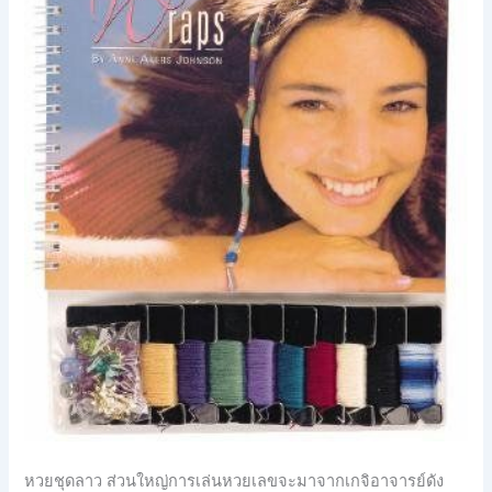
หวยชุดลาว ส่วนใหญ่การเล่นหวยเลขจะมาจากเกจิอาจารย์ดัง