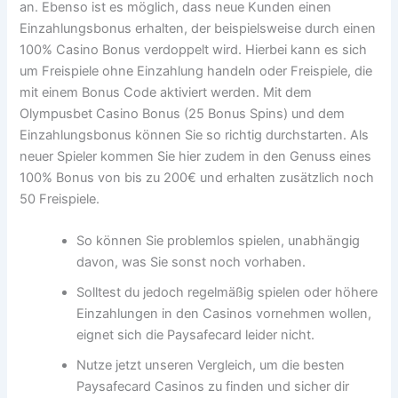
an. Ebenso ist es möglich, dass neue Kunden einen
Einzahlungsbonus erhalten, der beispielsweise durch einen
100% Casino Bonus verdoppelt wird. Hierbei kann es sich
um Freispiele ohne Einzahlung handeln oder Freispiele, die
mit einem Bonus Code aktiviert werden. Mit dem
Olympusbet Casino Bonus (25 Bonus Spins) und dem
Einzahlungsbonus können Sie so richtig durchstarten. Als
neuer Spieler kommen Sie hier zudem in den Genuss eines
100% Bonus von bis zu 200€ und erhalten zusätzlich noch
50 Freispiele.
So können Sie problemlos spielen, unabhängig
davon, was Sie sonst noch vorhaben.
Solltest du jedoch regelmäßig spielen oder höhere
Einzahlungen in den Casinos vornehmen wollen,
eignet sich die Paysafecard leider nicht.
Nutze jetzt unseren Vergleich, um die besten
Paysafecard Casinos zu finden und sicher dir