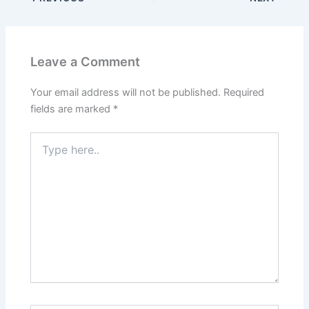
Leave a Comment
Your email address will not be published.
Required
fields are marked
*
Type
here..