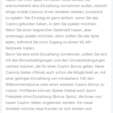
wahrscheinlich eine Einzahlung vornehmen wollen, obwohl
einige mobile Casinos Ihnen anbieten werden, kostenlos
zu spielen. Der Einstieg ist ganz einfach, wenn Sie das
Casino gefunden haben, in dem Sie spielen möchten.
Wenn Sie einen begrenzten Datentarif haben, aber
unterwegs spielen möchten, dann sollten Sie das Spiel
laden, während Sie noch Zugang zu einem WLAN-
Netzwerk haben.
Bevor Sie eine erste Einzahlung vornehmen, sollten Sie sich
mit den Bonusbedingungen und den Umsatzbedingungen
vertraut machen, die für einen Casino Bonus gelten. Neue
Casinos bieten oftmals auch schon die Möglichkeit an, mit
einer geringen Einzahlung von mindestens 10€ den
Willkommensbonus oder einen weiteren Casino Bonus zu
nutzen. Profitieren können Spieler hierbei auch durch
Freispiele ohne Einzahlung (Bonus Spins), die ihnen von
neuen Casino-Seiten angeboten werden. Ein neuer
Anbieter möchte neue Kunden an sich binden und