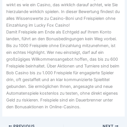
wirkt es wie ein Casino, das wirklich darauf achtet, wie Sie
hierzulande wirklich spielen. In dieser Bewertung findest du
alles Wissenswerte zu Casino-Boni und Freispielen ohne
Einzahlung im Lucky Fox Casino!
Damit Freispiele am Ende als Echtgeld auf Ihrem Konto
landen, führt an den Bonusbedingungen kein Weg vorbei.
Bis zu 1000 Freispiele ohne Einzahlung mitzunehmen, ist
ein echtes Highlight. Wer neu einsteigt, darf auf ein
großzügiges Willkommensangebot hoffen, das bis zu 600
Freispiele beinhaltet. Über Aktionen und Turniere sind beim
Bob Casino bis zu 1.000 Freispiele für engagierte Spieler
drin, oft gestaffelt und an klar kommunizierte Spieltitel
gebunden. Sie ermöglichen Ihnen, angesagte und neue
Automatenspiele kostenlos zu testen, ohne direkt eigenes
Geld zu riskieren. Freispiele sind ein Dauerbrenner unter
den Bonusaktionen in Online-Casinos.
PREVIOUS
NEXT