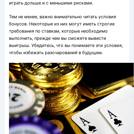
играть дольше и с меньшими рисками.
Тем не менее, важно внимательно читать условия
бонусов. Некоторые из них могут иметь строгие
требования по ставкам, которые необходимо
выполнить, прежде чем вы сможете вывести
выигрыш. Убедитесь, что вы понимаете эти условия,
чтобы избежать разочарований в будущем.