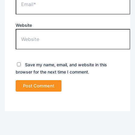
Website
Save my name, email, and website in this
browser for the next time I comment.