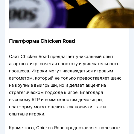
Платформа Chicken Road
Сайт Chicken Road предлагает уникальный опыт
азартных игр, сочетая простоту и увлекательность
процесса. Игроки могут наслаждаться игровым
автоматом, который не только предоставляет шанс
на крупные выигрыши, но и делает акцент на
стратегическом подходе к игре. Благодаря
высокому RTP и возможностям демо-игры,
платформу могут оценить как новички, так и
опытные игроки.
Кроме того, Chicken Road предоставляет полезные