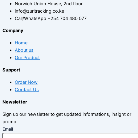
Norwich Union House, 2nd floor
info@zuritracking.co.ke
Call/WhatsApp +254 704 480 077
Company
Home
About us
Our Product
Support
Order Now
Contact Us
Newsletter
Sign up our newsletter to get updated informations, insight or
promo
Email