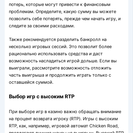
потерь, которые могут привести к финансовым
проблемам. Определите, какую сумму вы можете
позволить себе потерять, прежде чем начать игру, и
следите за своими расходами.
Также рекомендуется разделить банкролл на
несколько игровых сессий. Это позволит более
рационально использовать средства и даст
возможность насладиться игрой дольше. Если вы
выиграли, рассмотрите возможность отложить
часть выигрыша и продолжить играть только с
оставшейся суммой.
Выбор игр с высоким RTP
При выборе игр в казино важно обращать внимание
на процент возврата игроку (RTP). Игры с высоким
RTP, как, например, игровой автомат Chicken Road,