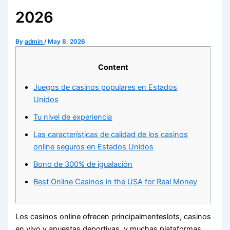
2026
By
admin
/
May 8, 2026
Content
Juegos de casinos populares en Estados
Unidos
Tu nivel de experiencia
Las características de calidad de los casinos
online seguros en Estados Unidos
Bono de 300% de igualación
Best Online Casinos in the USA for Real Money
Los casinos online ofrecen principalmenteslots, casinos
en vivo y apuestas deportivas, y muchas plataformas