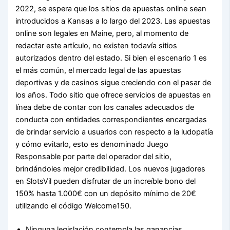
2022, se espera que los sitios de apuestas online sean
introducidos a Kansas a lo largo del 2023. Las apuestas
online son legales en Maine, pero, al momento de
redactar este artículo, no existen todavía sitios
autorizados dentro del estado. Si bien el escenario 1 es
el más común, el mercado legal de las apuestas
deportivas y de casinos sigue creciendo con el pasar de
los años. Todo sitio que ofrece servicios de apuestas en
línea debe de contar con los canales adecuados de
conducta con entidades correspondientes encargadas
de brindar servicio a usuarios con respecto a la ludopatía
y cómo evitarlo, esto es denominado Juego
Responsable por parte del operador del sitio,
brindándoles mejor credibilidad. Los nuevos jugadores
en SlotsVil pueden disfrutar de un increíble bono del
150% hasta 1.000€ con un depósito mínimo de 20€
utilizando el código Welcome150.
Ninguna legislación contempla las ganancias