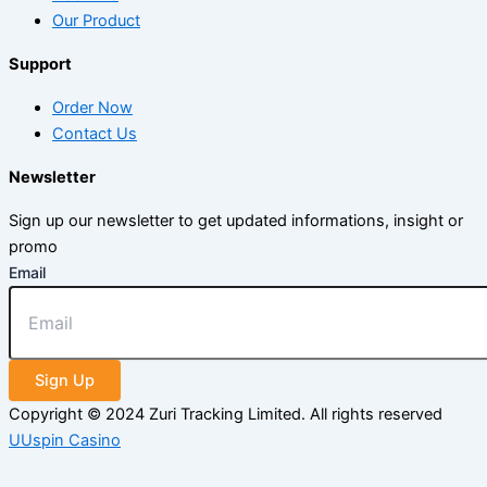
Our Product
Support
Order Now
Contact Us
Newsletter
Sign up our newsletter to get updated informations, insight or
promo
Email
Sign Up
Copyright © 2024 Zuri Tracking Limited. All rights reserved
UUspin Casino