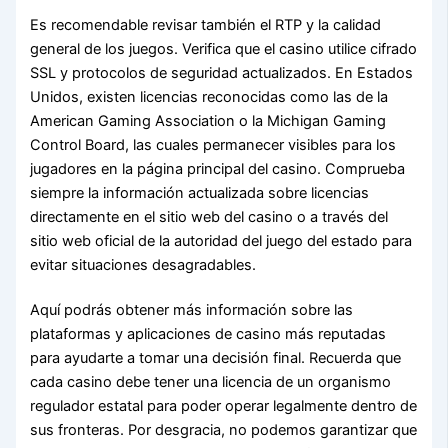
Es recomendable revisar también el RTP y la calidad
general de los juegos. Verifica que el casino utilice cifrado
SSL y protocolos de seguridad actualizados. En Estados
Unidos, existen licencias reconocidas como las de la
American Gaming Association o la Michigan Gaming
Control Board, las cuales permanecer visibles para los
jugadores en la página principal del casino. Comprueba
siempre la información actualizada sobre licencias
directamente en el sitio web del casino o a través del
sitio web oficial de la autoridad del juego del estado para
evitar situaciones desagradables.
Aquí podrás obtener más información sobre las
plataformas y aplicaciones de casino más reputadas
para ayudarte a tomar una decisión final. Recuerda que
cada casino debe tener una licencia de un organismo
regulador estatal para poder operar legalmente dentro de
sus fronteras. Por desgracia, no podemos garantizar que