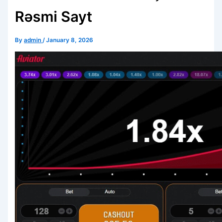
Rəsmi Sayt
By
admin
/
January 8, 2026