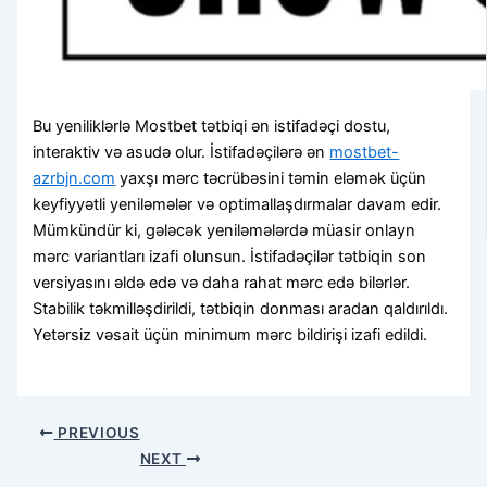
Bu yeniliklərlə Mostbet tətbiqi ən istifadəçi dostu,
interaktiv və asudə olur. İstifadəçilərə ən
mostbet-
azrbjn.com
yaxşı mərc təcrübəsini təmin eləmək üçün
keyfiyyətli yeniləmələr və optimallaşdırmalar davam edir.
Mümkündür ki, gələcək yeniləmələrdə müasir onlayn
mərc variantları izafi olunsun. İstifadəçilər tətbiqin son
versiyasını əldə edə və daha rahat mərc edə bilərlər.
Stabilik təkmilləşdirildi, tətbiqin donması aradan qaldırıldı.
Yetərsiz vəsait üçün minimum mərc bildirişi izafi edildi.
PREVIOUS
NEXT