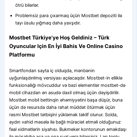
ötrü bilərlər.
Problemsiz para çıxarmaq üçün Mostbet depoziti ilə
tayı üsulu yığmaq daha yaxşıdır.
Mostbet Türkiye’ye Hoş Geldiniz – Türk
Oyuncular Için En İyi Bahis Ve Online Casino
Platformu
Smartfondan sayta iç olduqda, mənbənin
uyğunlaşdırılmış versiyası açılacaqdır. Mostbet-in elliklə
funksionallığı mövcuddur və bəzi elementlər mostbet-də
mobil cihazdan ən asudə daxil olmaq üçün dəyişdirilir.
Mostbet mobil bettinqin əhəmiyyətini başa düşür, buna
üçün də resursda daha rahat müddət ötürmək üçün
rəsmi Mostbet tətbiqini yükləmək təklif olunur. Solda,
aydın vahid məsələ ilə bağlı müraciət etməli olduğunuz
fəal xidmətlərin siyahısı. Bukmeker kontorunun əməkdaşı
ilə müsahibə aça və ona sual verə bilərsiniz. Lap toplu