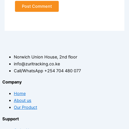
Norwich Union House, 2nd floor
info@zuritracking.co.ke
Call/WhatsApp +254 704 480 077
Company
Home
About us
Our Product
Support