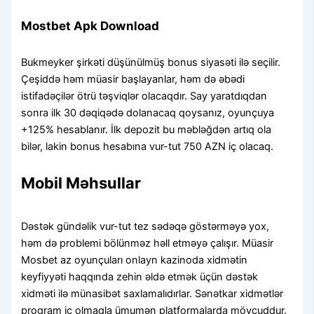
Mostbet Apk Download
Bukmeyker şirkəti düşünülmüş bonus siyasəti ilə seçilir.
Çeşiddə həm müasir başlayanlar, həm də əbədi
istifadəçilər ötrü təşviqlər olacaqdır. Say yaratdıqdan
sonra ilk 30 dəqiqədə dolanacaq qoysanız, oyunçuya
+125% hesablanır. İlk depozit bu məbləğdən artıq ola
bilər, lakin bonus hesabına vur-tut 750 AZN iç olacaq.
Mobil Məhsullar
Dəstək gündəlik vur-tut tez sədəqə göstərməyə yox,
həm də problemi bölünməz həll etməyə çalışır. Müasir
Mosbet az oyunçuları onlayn kazinoda xidmətin
keyfiyyəti haqqında zehin əldə etmək üçün dəstək
xidməti ilə münasibət saxlamalıdırlar. Sənətkar xidmətlər
proqram iç olmaqla ümumən platformalarda mövcuddur.