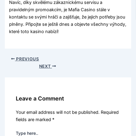
Navíc, díky skvělému zákaznickému servisu a
pravidelným promoakcím, je Mafia Casino stále v
kontaktu se svými hráči a zajišťuje, že jejich potřeby jsou
plněny. Připojte se ještě dnes a objevte všechny výhody,
které toto kasino nabízí!
PREVIOUS
NEXT
Leave a Comment
Your email address will not be published.
Required
fields are marked
*
Type here..