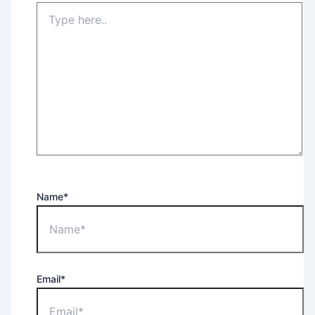
Name*
Email*