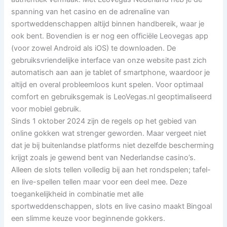
spanning van het casino en de adrenaline van
sportweddenschappen altijd binnen handbereik, waar je
ook bent. Bovendien is er nog een officiële Leovegas app
(voor zowel Android als iOS) te downloaden. De
gebruiksvriendelijke interface van onze website past zich
automatisch aan aan je tablet of smartphone, waardoor je
altijd en overal probleemloos kunt spelen. Voor optimaal
comfort en gebruiksgemak is LeoVegas.nl geoptimaliseerd
voor mobiel gebruik.
Sinds 1 oktober 2024 zijn de regels op het gebied van
online gokken wat strenger geworden. Maar vergeet niet
dat je bij buitenlandse platforms niet dezelfde bescherming
krijgt zoals je gewend bent van Nederlandse casino’s.
Alleen de slots tellen volledig bij aan het rondspelen; tafel-
en live-spellen tellen maar voor een deel mee. Deze
toegankelijkheid in combinatie met alle
sportweddenschappen, slots en live casino maakt Bingoal
een slimme keuze voor beginnende gokkers.