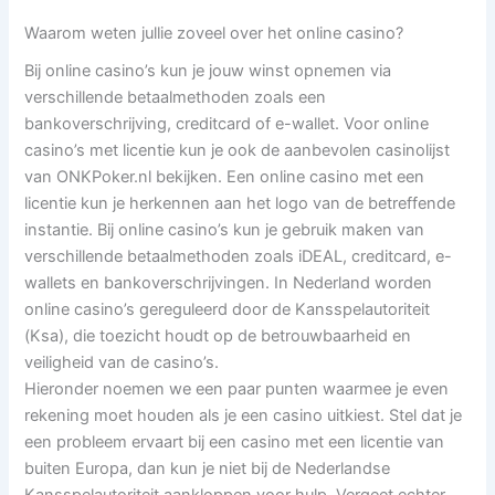
Waarom weten jullie zoveel over het online casino?
Bij online casino’s kun je jouw winst opnemen via
verschillende betaalmethoden zoals een
bankoverschrijving, creditcard of e-wallet. Voor online
casino’s met licentie kun je ook de aanbevolen casinolijst
van ONKPoker.nl bekijken. Een online casino met een
licentie kun je herkennen aan het logo van de betreffende
instantie. Bij online casino’s kun je gebruik maken van
verschillende betaalmethoden zoals iDEAL, creditcard, e-
wallets en bankoverschrijvingen. In Nederland worden
online casino’s gereguleerd door de Kansspelautoriteit
(Ksa), die toezicht houdt op de betrouwbaarheid en
veiligheid van de casino’s.
Hieronder noemen we een paar punten waarmee je even
rekening moet houden als je een casino uitkiest. Stel dat je
een probleem ervaart bij een casino met een licentie van
buiten Europa, dan kun je niet bij de Nederlandse