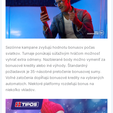
Sezónne kampane zvyšujú hodnotu bonusov počas
sviatkov. Turnaje ponúkajú súťaživým hráčom možnosť
vyhrať extra odmeny. Nazbierané body možno vymeniť za
bonusové kredity alebo iné výhody. Štandardný
požiadavok je 35-násobné pretočenie bonusovej sumy.
Voľné zatočenia dopĺňajú bonusové kredity na vybraných
automatoch. Niektoré platformy rozdeľujú bonus na
niekoľko vkladov.