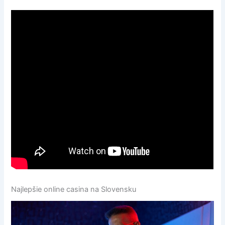
Najlepšie online casina na Slovensku