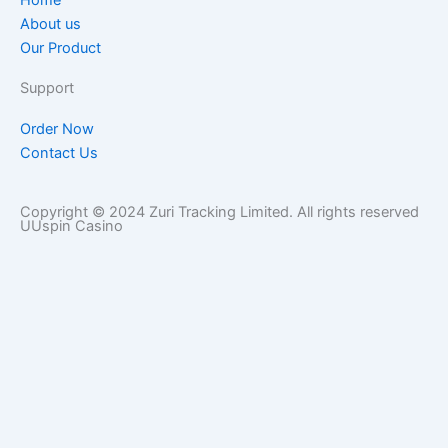
Home
About us
Our Product
Support
Order Now
Contact Us
Copyright © 2024 Zuri Tracking Limited. All rights reserved
UUspin Casino