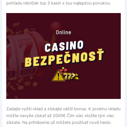
pohľadu rebríček top 3 kasín s tou najlepšou ponukou.
Zadajte vyšší vklad a získajte väčší bonus. K prvému vkladu
môžte navyše získať až 2000€.Čím viac vložíte tým viac
získate. Na prihlásenie už môžete používať nové heslo.