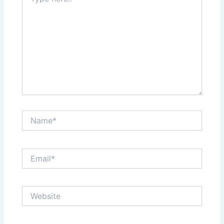
here..
Name*
Email*
Website