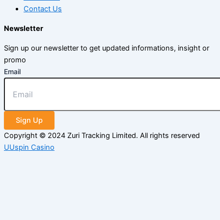
Contact Us
Newsletter
Sign up our newsletter to get updated informations, insight or
promo
Email
Sign Up
Copyright © 2024 Zuri Tracking Limited. All rights reserved
UUspin Casino