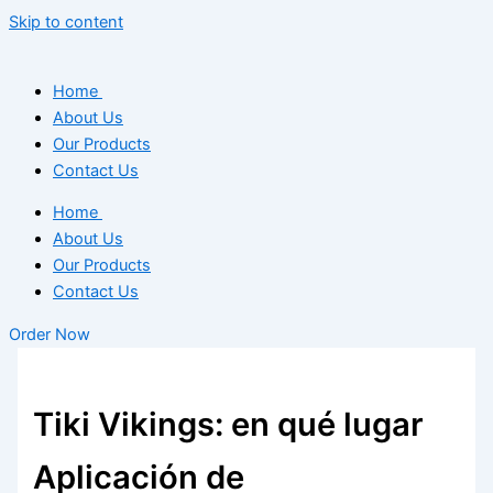
Skip to content
Home
About Us
Our Products
Contact Us
Home
About Us
Our Products
Contact Us
Order Now
Tiki Vikings: en qué lugar
Aplicación de