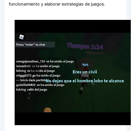
funcionamiento y elaborar estrategias de juegos.