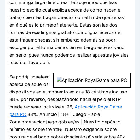
con manga larga dinero real, te sugerimos que leas
nuestro escrito cual explica acerca de cómo hacen el
trabajo bien las tragamonedas con el fin de que sepas
en â qué es lo primero? atenerte. Estas son las dos
formas de existir giros gratuito como igual acerca de
esta tragamonedas, sin embargo además se podrí¡
escoger por el forma demo. Sin embargo este es vano
en serio, pues nunca podemos realizar apuestas joviales
recursos favorable.
Se podrí¡ juguetear
acerca de aquellos
dispositivos en el momento en que 18 céntimos incluso
88 € por reverso, desplazándolo hacia el pelo el RTP
puede regresar inclusive el 96,
Aplicación RoyalGame
para PC
88%. Anuncio | 18+ | Juego Fiable |
Zona.ordenacionjuego.gob.es/es | Nuestro depósito
mínimo es sobre treinta€. Nuestro exigencia sobre
postura de el bono sobre doscientos€ serí­a sobre 40x