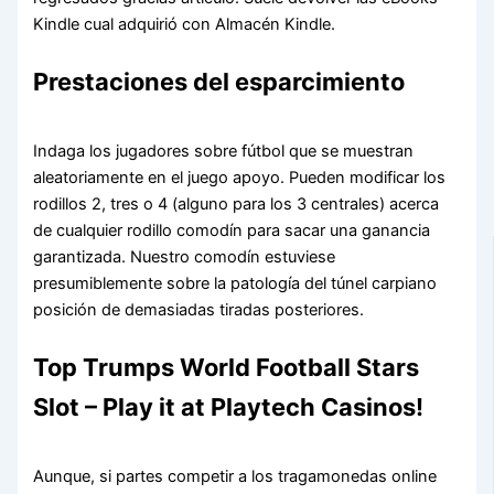
Kindle cual adquirió con Almacén Kindle.
Prestaciones del esparcimiento
Indaga los jugadores sobre fútbol que se muestran
aleatoriamente en el juego apoyo. Pueden modificar los
rodillos 2, tres o 4 (alguno para los 3 centrales) acerca
de cualquier rodillo comodín para sacar una ganancia
garantizada. Nuestro comodín estuviese
presumiblemente sobre la patologí­a del túnel carpiano
posición de demasiadas tiradas posteriores.
Top Trumps World Football Stars
Slot – Play it at Playtech Casinos!
Aunque, si partes competir a los tragamonedas online