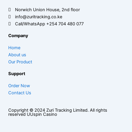
Norwich Union House, 2nd floor
info@zuritracking.co.ke
Call/WhatsApp +254 704 480 077
Company
Home
About us
Our Product
Support
Order Now
Contact Us
Copyright © 2024 Zuri Tracking Limited. All rights
reserved
UUspin Casino