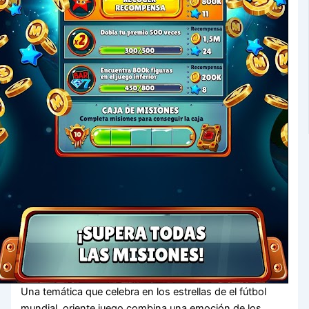
Una temática que celebra en los estrellas de el fútbol
mundial, oriente juego combina una emoción de los