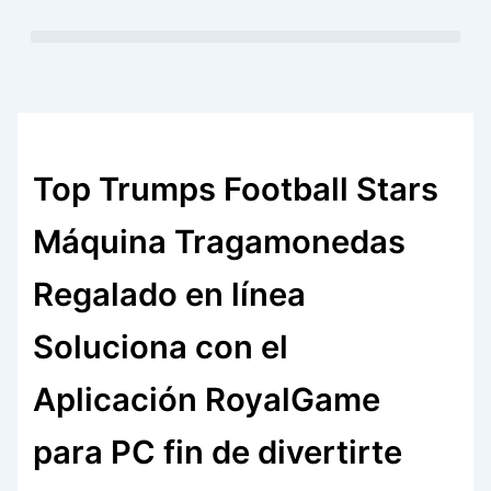
Skip
to
content
Top Trumps Football Stars
Máquina Tragamonedas
Regalado en línea
Soluciona con el
Aplicación RoyalGame
para PC fin de divertirte