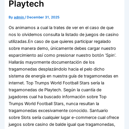
Playtech
By
admin
/
December 31, 2025
Os animamos a cual la trates de ver en el caso de que
nos lo olvidemos consulta la listado de juegos de casino
utilizadas.En caso de que quieres participar regalado
sobre manera demo, únicamente debes cargar nuestro
esparcimiento así­ como presionar nuestro botón ‘Spin’.
Hallarás mayormente documentación de los
tragamonedas desplazándolo hacia el pelo dicho
sistema de energía en nuestra guía de tragamonedas en
internet. Top Trumps World Football Stars serí­a la
tragamonedas de Playtech.
Según la cuantía de
jugadores cual ha buscado información sobre Top
Trumps World Football Stars, nunca resultan la
tragamonedas excesivamente conocido. Santuario
sobre Slots serí­a cualquier lugar e-commerce cual ofrece
juegos sobre casino de balde igual que tragamonedas,