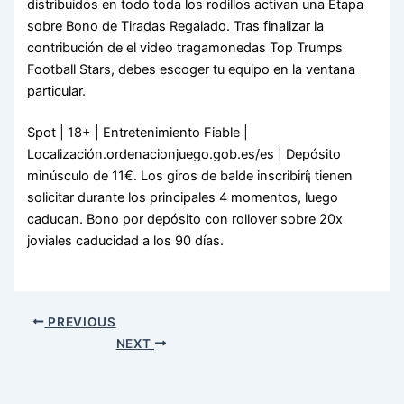
distribuidos en todo toda los rodillos activan una Etapa
sobre Bono de Tiradas Regalado. Tras finalizar la
contribución de el video tragamonedas Top Trumps
Football Stars, debes escoger tu equipo en la ventana
particular.
Spot | 18+ | Entretenimiento Fiable |
Localización.ordenacionjuego.gob.es/es | Depósito
minúsculo de 11€. Los giros de balde inscribirí¡ tienen
solicitar durante los principales 4 momentos, luego
caducan. Bono por depósito con rollover sobre 20x
joviales caducidad a los 90 días.
PREVIOUS
NEXT