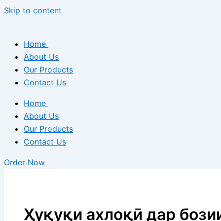
Skip to content
Home
About Us
Our Products
Contact Us
Home
About Us
Our Products
Contact Us
Order Now
Ҳуқуқи ахлоқӣ дар бози