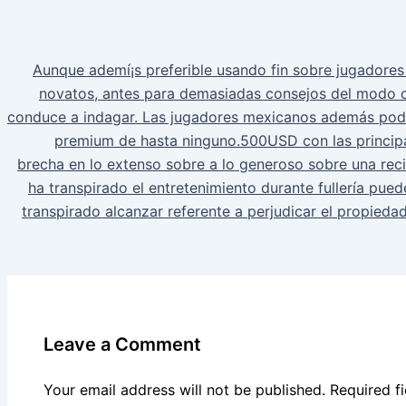
Aunque ademí¡s preferible usando fin sobre jugadores
novatos, antes para demasiadas consejos del modo­ 
conduce a indagar. Las jugadores mexicanos además pod
premium de hasta ninguno.500USD con las principal
brecha en lo extenso sobre a lo generoso sobre una reci
ha transpirado el entretenimiento durante fullería pue
transpirado alcanzar referente a perjudicar el propieda
Leave a Comment
Your email address will not be published.
Required f