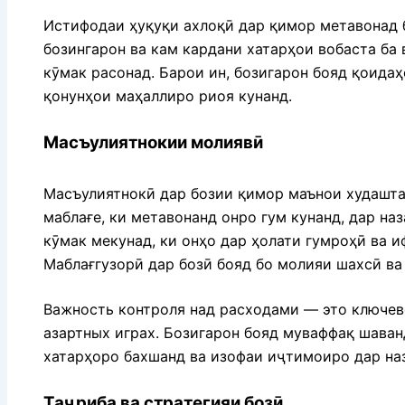
Истифодаи ҳуқуқи ахлоқӣ дар қимор метавонад 
бозингарон ва кам кардани хатарҳои вобаста ба
кӯмак расонад. Барои ин, бозигарон бояд қоидаҳ
қонунҳои маҳаллиро риоя кунанд.
Масъулиятнокии молиявӣ
Масъулиятнокӣ дар бозии қимор маънои худаштан
маблағе, ки метавонанд онро гум кунанд, дар на
кӯмак мекунад, ки онҳо дар ҳолати гумроҳӣ ва и
Маблағгузорӣ дар бозӣ бояд бо молияи шахсӣ ва
Важность контроля над расходами — это ключев
азартных играх. Бозигарон бояд муваффақ шаван
хатарҳоро бахшанд ва изофаи иҷтимоиро дар на
Таҷриба ва стратегияи бозӣ