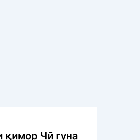
и қимор Чӣ гуна