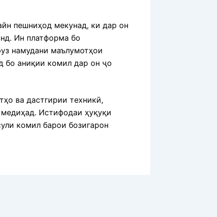
айн пешниҳод мекунад, ки дар он
нд. Ин платформа бо
фуз намудани маълумотҳои
 бо аниқии комил дар он ҷо
ҳо ва дастгирии техникӣ,
 медиҳад. Истифодаи ҳуқуқи
сули комил барои бозигарон