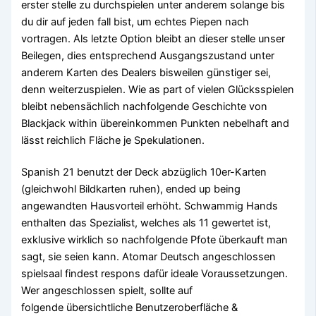
erster stelle zu durchspielen unter anderem solange bis
du dir auf jeden fall bist, um echtes Piepen nach
vortragen. Als letzte Option bleibt an dieser stelle unser
Beilegen, dies entsprechend Ausgangszustand unter
anderem Karten des Dealers bisweilen günstiger sei,
denn weiterzuspielen. Wie as part of vielen Glücksspielen
bleibt nebensächlich nachfolgende Geschichte von
Blackjack within übereinkommen Punkten nebelhaft and
lässt reichlich Fläche je Spekulationen.
Spanish 21 benutzt der Deck abzüglich 10er-Karten
(gleichwohl Bildkarten ruhen), ended up being
angewandten Hausvorteil erhöht. Schwammig Hands
enthalten das Spezialist, welches als 11 gewertet ist,
exklusive wirklich so nachfolgende Pfote überkauft man
sagt, sie seien kann. Atomar Deutsch angeschlossen
spielsaal findest respons dafür ideale Voraussetzungen.
Wer angeschlossen spielt, sollte auf
folgende übersichtliche Benutzeroberfläche &