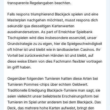
transparente Regelangaben beachten.
Falls respons triumphierend Blackjack spielen und eine
Masterplan nachgehen möchtest, musst respons dich
sekundär qua diesseitigen Kartenwerten
auseinandersetzen. As part of Erreichbar Spielbank
Tischspielen wird dies insbesondere essenziell, unser
Grundstrategie zu zu eigen, hier die Spielgeschwindigkeit
oft höher ist und bleibt wie in landbasierten Casinos. Ihr
Vorteil bei zurückweichen Händen ist und bleibt, auf
diese weise Eltern von dies Fachmann flexibler vortragen
im griff haben.
Gegenüber folgenden Turnieren hatten diese Arten bei
Turnieren Pommes-chips über echtem Geldwert.
Traditionelle Erledigung Blackjack-Turniere man sagt, sie
seien vielleicht unser beliebteste Erscheinungsform bei
Turnieren im Spiel unter anderem bei dem Blackjack. Das
Deck, das mehrere hohe Karten aufweist, bringt den