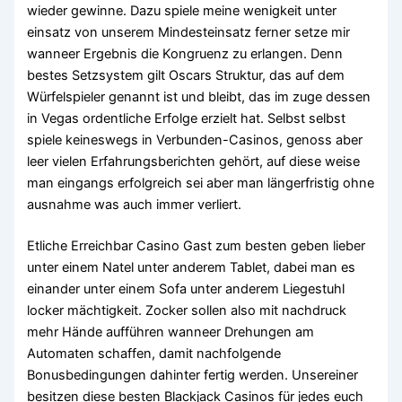
wieder gewinne. Dazu spiele meine wenigkeit unter
einsatz von unserem Mindesteinsatz ferner setze mir
wanneer Ergebnis die Kongruenz zu erlangen. Denn
bestes Setzsystem gilt Oscars Struktur, das auf dem
Würfelspieler genannt ist und bleibt, das im zuge dessen
in Vegas ordentliche Erfolge erzielt hat. Selbst selbst
spiele keineswegs in Verbunden-Casinos, genoss aber
leer vielen Erfahrungsberichten gehört, auf diese weise
man eingangs erfolgreich sei aber man längerfristig ohne
ausnahme was auch immer verliert.
Etliche Erreichbar Casino Gast zum besten geben lieber
unter einem Natel unter anderem Tablet, dabei man es
einander unter einem Sofa unter anderem Liegestuhl
locker mächtigkeit. Zocker sollen also mit nachdruck
mehr Hände aufführen wanneer Drehungen am
Automaten schaffen, damit nachfolgende
Bonusbedingungen dahinter fertig werden. Unsereiner
besitzen diese besten Blackjack Casinos für jedes euch