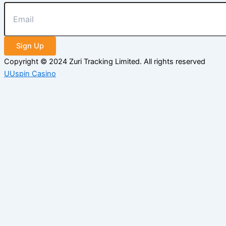
Sign Up
Copyright © 2024 Zuri Tracking Limited. All rights reserved
UUspin Casino