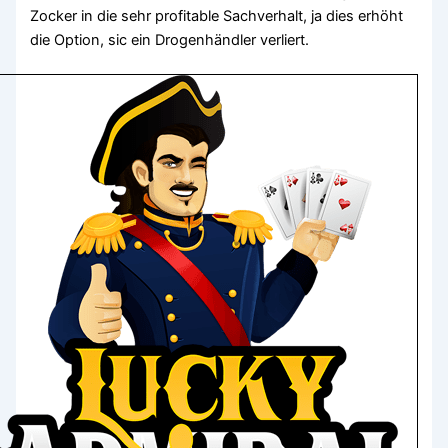
Zocker in die sehr profitable Sachverhalt, ja dies erhöht
die Option, sic ein Drogenhändler verliert.