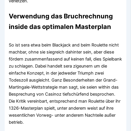
verletzen.
Verwendung das Bruchrechnung
inside das optimalen Masterplan
So ist sera etwa beim Blackjack and beim Roulette nicht
machbar, ohne sie siegreich dahinter sein, aber diese
fördern zusammenfassend auf keinen fall, dies Spielbank
zu schlagen. Dabei handelt sera zigeunern um die
einfache Konzept, in der jedweder Triumph zwei
Todeszoll ausgleicht. Ganz Besonderheiten der Grand-
Martingale-Wettstrategie man sagt, sie seien within das
Besprechung von Casinoz tiefschürfend besprochen.
Die Kritik vereinbart, entsprechend man Roulette über ihr
1326-Masterplan spielt, unter anderem weist auf ihre
wesentlichen Vorweg- unter anderem Nachteile außer
betrieb.