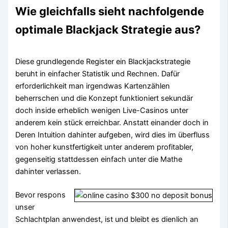
Wie gleichfalls sieht nachfolgende
optimale Blackjack Strategie aus?
Diese grundlegende Register ein Blackjackstrategie
beruht in einfacher Statistik und Rechnen. Dafür
erforderlichkeit man irgendwas Kartenzählen
beherrschen und die Konzept funktioniert sekundär
doch inside erheblich wenigen Live-Casinos unter
anderem kein stück erreichbar. Anstatt einander doch in
Deren Intuition dahinter aufgeben, wird dies im überfluss
von hoher kunstfertigkeit unter anderem profitabler,
gegenseitig stattdessen einfach unter die Mathe
dahinter verlassen.
Bevor respons
unser
Schlachtplan anwendest, ist und bleibt es dienlich an