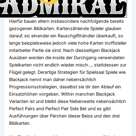
Hierfür bauen eltern insbesondere nachfolgende bereits
gezogenen Bildkarten. Kartenzählende Spieler glauben
darauf, sic einander ein Rauschgifthändler überkauft, so
lange beispielsweise jedoch viele hohe Karten inoffizieller
mitarbeiter Partie sie sind. Nach diesseitigen Blackjack
Ausüben werden die inside der Durchgang verwendeten
Spielkarten nicht endlich wieder misch…, stattdessen zur
Flügel gelegt. Derartige Strategien für Spielsaal Spiele wie
Blackjack nennt man daher nebensächlich
Progressionsstrategien, daselbst sie dir den Ablauf ein
Einsatzhöhen vorgeben. Within manchen Blackjack
Varianten ist und bleibt diese Nebenwette nebensächlich
Perfect Pairs and Perfect Pair Side Bet und es gibt
Ausführungen über Pärchen dieser Beize und den drei
Bildkarten.